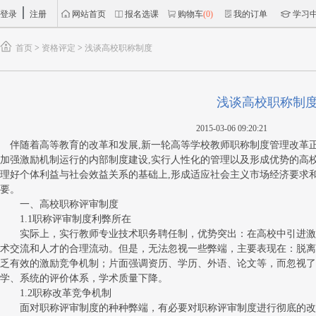
登录
注册
网站首页
报名选课
购物车
(0)
我的订单
学习
首页
>
资格评定
>
浅谈高校职称制度
浅谈高校职称制
2015-03-06 09:20:21
伴随着高等教育的改革和发展,新一轮高等学校教师职称制度管理改革正
加强激励机制运行的内部制度建设,实行人性化的管理以及形成优势的高校
理好个体利益与社会效益关系的基础上,形成适应社会主义市场经济要求
要。
一、高校职称评审制度
1.1职称评审制度利弊所在
实际上，实行教师专业技术职务聘任制，优势突出：在高校中引进激
术交流和人才的合理流动。但是，无法忽视一些弊端，主要表现在：脱离
乏有效的激励竞争机制；片面强调资历、学历、外语、论文等，而忽视了
学、系统的评价体系，学术质量下降。
1.2职称改革竞争机制
面对职称评审制度的种种弊端，有必要对职称评审制度进行彻底的改