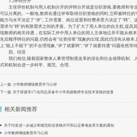
3.2评聘分开
主张评价机制与用人机制分开的评聘分开就是任职资格,要教师和专业
可以分离的。一般地,教师在通过评审取得任职资格的同时,立即被聘任的
能力与水平决定了“评”, 工作需要、岗位设置和经费承受力决定了“聘”。
需求与“聘”的有限需求之间的矛盾。为了扩大了用人单位的自主权,提高
现教师的相关待遇，在实际工作中用人单位的用人主体地位并不能从根本
先后顺序聘任的问题,仍然会有“论资排辈”现象的出现,因此仍没有从根
上“能上不能下”的不合理现象,“评了就要聘”,“评了就要待遇”问题依然等
四、结语
我们相信,随着国家整体人事管理制度改革的深化和社会保障机制、人
式和机制会进一步科学、规范、合理。
上一篇:
小学教师继续教育学习心得
下一篇:
关于薛捷等171名同志具备中小学高级教师专业技术资格的批复
相关新闻推荐
关于印发进一步减少和规范职业资格许可和认定事项改革方案的通知
小学教师继续教育学习心得