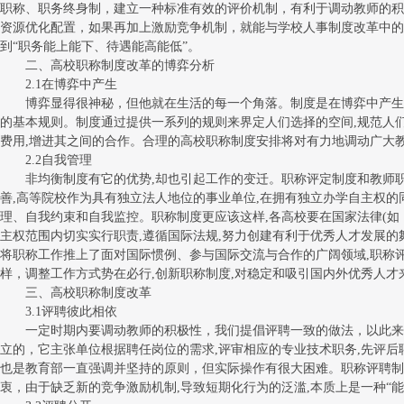
职称、职务终身制，建立一种标准有效的评价机制，有利于调动教师的积
资源优化配置，如果再加上激励竞争机制，就能与学校人事制度改革中的
到“职务能上能下、待遇能高能低”。
二、高校职称制度改革的博弈分析
2.1在博弈中产生
博弈显得很神秘，但他就在生活的每一个角落。制度是在博弈中产生
的基本规则。制度通过提供一系列的规则来界定人们选择的空间,规范人
费用,增进其之间的合作。合理的高校职称制度安排将对有力地调动广大
2.2自我管理
非均衡制度有它的优势,却也引起工作的变迁。职称评定制度和教师职
善,高等院校作为具有独立法人地位的事业单位,在拥有独立办学自主权的
理、自我约束和自我监控。职称制度更应该这样,各高校要在国家法律(如
主权范围内切实实行职责,遵循国际法规,努力创建有利于优秀人才发展的
将职称工作推上了面对国际惯例、参与国际交流与合作的广阔领域,职称
样，调整工作方式势在必行,创新职称制度,对稳定和吸引国内外优秀人
三、高校职称制度改革
3.1评聘彼此相依
一定时期内要调动教师的积极性，我们提倡评聘一致的做法，以此来
立的，它主张单位根据聘任岗位的需求,评审相应的专业技术职务,先评后聘
也是教育部一直强调并坚持的原则，但实际操作有很大困难。职称评聘制
衷，由于缺乏新的竞争激励机制,导致短期化行为的泛滥,本质上是一种“