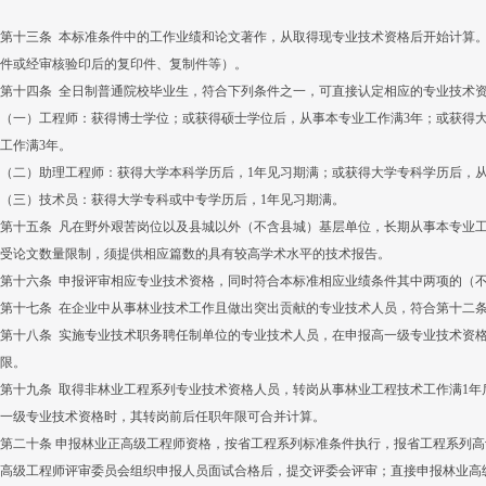
第十三条 本标准条件中的工作业绩和论文著作，从取得现专业技术资格后开始计算
件或经审核验印后的复印件、复制件等）。
第十四条 全日制普通院校毕业生，符合下列条件之一，可直接认定相应的专业技术
（一）工程师：获得博士学位；或获得硕士学位后，从事本专业工作满3年；或获得
工作满3年。
（二）助理工程师：获得大学本科学历后，1年见习期满；或获得大学专科学历后，从
（三）技术员：获得大学专科或中专学历后，1年见习期满。
第十五条 凡在野外艰苦岗位以及县城以外（不含县城）基层单位，长期从事本专业
受论文数量限制，须提供相应篇数的具有较高学术水平的技术报告。
第十六条 申报评审相应专业技术资格，同时符合本标准相应业绩条件其中两项的（
第十七条 在企业中从事林业技术工作且做出突出贡献的专业技术人员，符合第十二
第十八条 实施专业技术职务聘任制单位的专业技术人员，在申报高一级专业技术资
限。
第十九条 取得非林业工程系列专业技术资格人员，转岗从事林业工程技术工作满1
一级专业技术资格时，其转岗前后任职年限可合并计算。
第二十条 申报林业正高级工程师资格，按省工程系列标准条件执行，报省工程系列
高级工程师评审委员会组织申报人员面试合格后，提交评委会评审；直接申报林业高